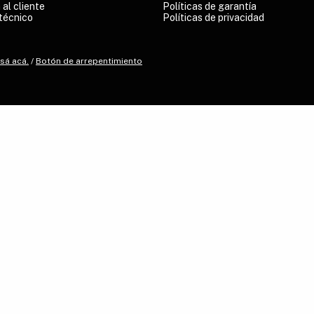
 al cliente
Políticas de garantía
técnico
Políticas de privacidad
sá acá.
/
Botón de arrepentimiento