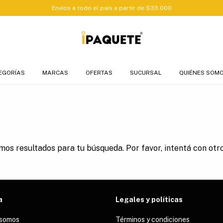
Envíos a todo el país a partir de $33.000
EGORÍAS
MARCAS
OFERTAS
SUCURSAL
QUIÉNES SOM
os resultados para tu búsqueda. Por favor, intentá con otros
a
Legales y políticas
 somos
Términos y condiciones