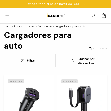
Envíos a todo el país a partir de $33.000
Inicio
>
Accesorios para Vehículos
>
Cargadores para auto
Cargadores para
auto
7 productos
Ordenar por:
Filtrar
Más vendidos
SIN STOCK
SIN STOCK