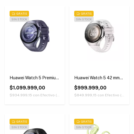
GRATIS
GRATIS
SIN STOCK
SIN STOCK
Huawei Watch 5 Premium
Huawei Watch 5 42 mm
Version 46 mm Morado
Blanco
$1.099.999,00
$999.999,00
$934.999,15
con
Efectivo (Únicamente retirando en nuestras sucursales)
$849.999,15
con
Efectivo (Únicamente retirando en nuestras sucursales)
GRATIS
GRATIS
SIN STOCK
SIN STOCK