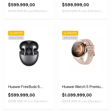
Púrpuras
Blancos
$599.999,00
$599.999,00
$509.999,15
con
Efectivo (Únicamente retirando en nuestras sucursales)
$509.999,15
con
Efectivo (Únicamente retirando en nuestras sucursales)
GRATIS
GRATIS
SIN STOCK
SIN STOCK
Huawei FreeBuds 6
Huawei Watch 5 Premium
Negros
Version 42 mm Beige
$599.999,00
$1.099.999,00
$509.999,15
con
Efectivo (Únicamente retirando en nuestras sucursales)
$934.999,15
con
Efectivo (Únicamente retirando en nuestras sucursales)