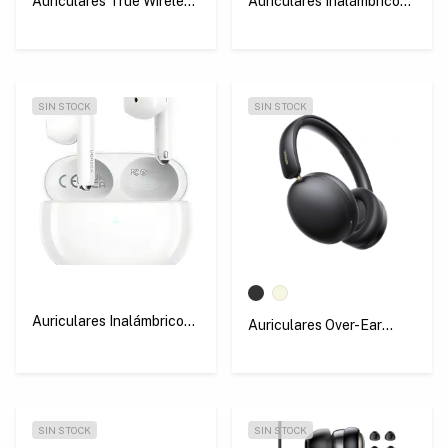
Auriculares True Wireless
Auriculares Inalámbricos
Open-Ear BT 5.4 Blanco
HiTune P3 Blanco
Ugreen WS208
Ugreen WS207
SIN STOCK
SIN STOCK
Auriculares Inalámbricos
Auriculares Over-Ear
HiTune H5 Blanco
Studio Max2 Bluetooth
Ugreen WS201
5.4 Ugreen HP205
SIN STOCK
SIN STOCK