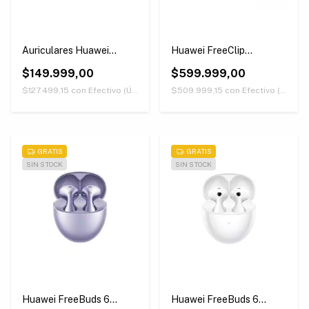
Auriculares Huawei
Huawei FreeClip
Freebuds SE3 Beige
Púrpuras
$149.999,00
$599.999,00
$127.499,15
con
Efectivo (Únicamente retirando en nuestras sucursales)
$509.999,15
con
Efectivo (Únicamente retirando en nuestras sucursales)
GRATIS
GRATIS
SIN STOCK
SIN STOCK
Huawei FreeBuds 6
Huawei FreeBuds 6