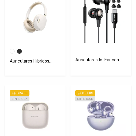
Auriculares In-Ear con
Auriculares Híbridos
Cable y Conector USB-C
HiTune Max5C
Ugreen EP103
(Cancelación de Ruido)
Ugreen HP203
GRATIS
GRATIS
SIN STOCK
SIN STOCK