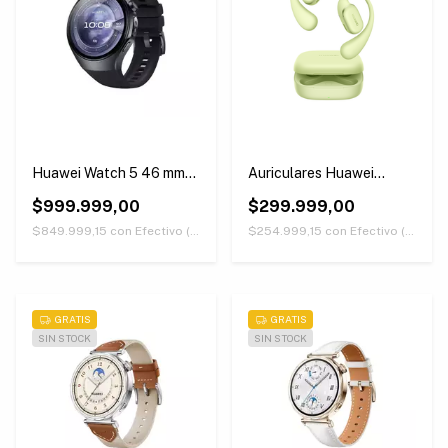
Huawei Watch 5 46 mm
Auriculares Huawei
Negro
Freearc Openfit Verdes
$999.999,00
$299.999,00
$849.999,15
con
Efectivo (Únicamente retirando en nuestras sucursales)
$254.999,15
con
Efectivo (Únicamente retirando en nuestras sucursales)
GRATIS
GRATIS
SIN STOCK
SIN STOCK