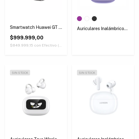
Smartwatch Huawei GT 5
Auriculares Inalámbricos
Pro 46mm Plateado
HiTune S3 Ugreen
$999.999,00
WS209
$849.999,15
con
Efectivo (Únicamente retirando en nuestras sucursales)
SIN STOCK
SIN STOCK