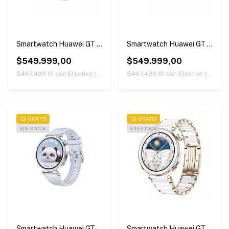
Smartwatch Huawei GT 5
Smartwatch Huawei GT 5
41mm Color Marron
41mm Color Blanco
$549.999,00
$549.999,00
$467.499,15
con
Efectivo (Únicamente retirando en nuestras sucursales)
$467.499,15
con
Efectivo (Únicamente retirando en nuestras sucursales)
GRATIS
GRATIS
SIN STOCK
SIN STOCK
Smartwatch Huawei GT 5
Smartwatch Huawei GT 5