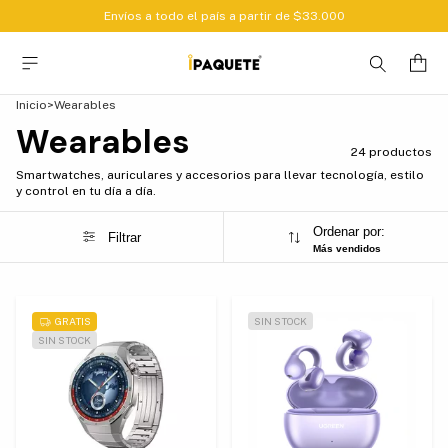
Envíos a todo el país a partir de $33.000
Inicio
>
Wearables
Wearables
24 productos
Smartwatches, auriculares y accesorios para llevar tecnología, estilo
y control en tu día a día.
Ordenar por:
Filtrar
Más vendidos
GRATIS
SIN STOCK
SIN STOCK