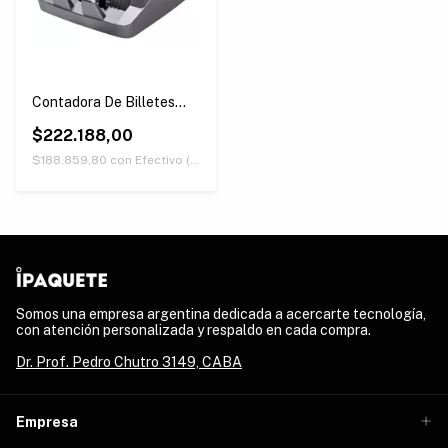
Contadora De Billetes
Máquina Cuenta Dinero
Detector Falsos
$222.188,00
$188.859,80
con
Efectivo (Únicamente retirando en nuestras sucursales)
Somos una empresa argentina dedicada a acercarte tecnología,
con atención personalizada y respaldo en cada compra.
Dr. Prof. Pedro Chutro 3149, CABA
Empresa