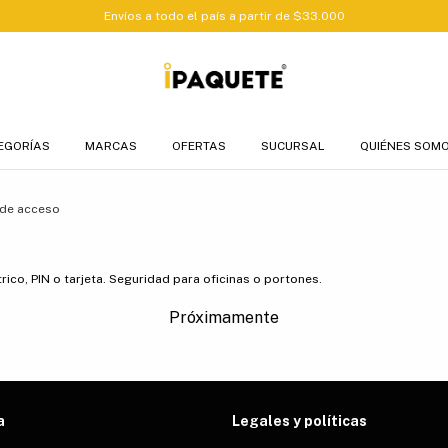
Envíos a todo el país a partir de $33.000
EGORÍAS
MARCAS
OFERTAS
SUCURSAL
QUIÉNES SOM
 de acceso
co, PIN o tarjeta. Seguridad para oficinas o portones.
Próximamente
a
Legales y políticas