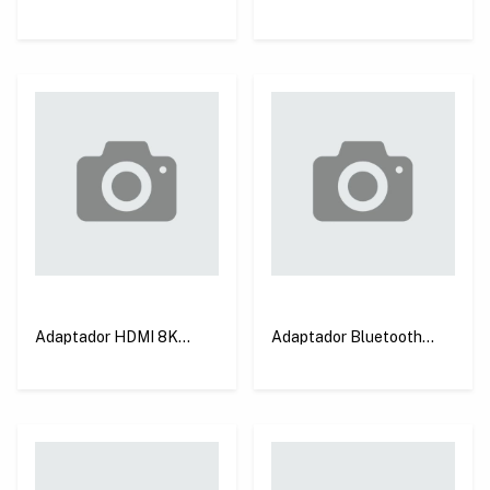
+ VGA + USB 3.0 + PD
1 m - Conector HDMI
100W Space Gray Ugreen
Macho a HDMI Hembra
CM162
Ugreen HD151
Adaptador HDMI 8K
Adaptador Bluetooth
Hembra a Hembra (1
USB 5.4 PC con Windows
unidad) Ugreen HD159
Ugreen CM748