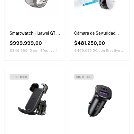
Smartwatch Huawei GT 5
Cámara de Seguridad
Pro 46mm Plateado
EZVIZ CB8 3MP
$999.999,00
$481.250,00
$849.999,15
con
Efectivo (Únicamente retirando en nuestras sucursales)
$409.062,50
con
Efectivo (Únicamente retirando en nuestras sucursales)
SIN STOCK
SIN STOCK