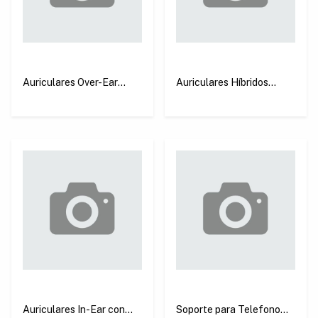
Auriculares Over-Ear
Auriculares Híbridos
Studio Max2 Bluetooth
HiTune Max5C
5.4 Gris Claro Ugreen
(Cancelación de Ruido)
HP205
Blanco Ugreen HP203
Auriculares In-Ear con
Soporte para Telefono