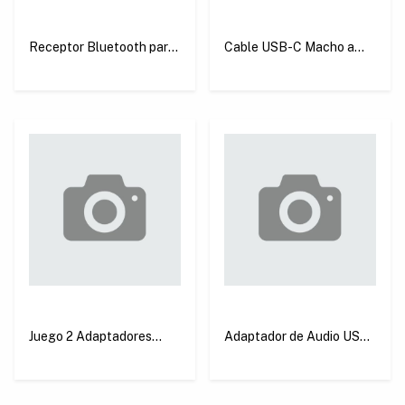
Receptor Bluetooth para
Cable USB-C Macho a
Auto con Micrófono Gris
USB 3.0 a Hembra 15 Cm
Ugreen CM309
Negro Ugreen US154
Juego 2 Adaptadores
Adaptador de Audio USB-
USB-A Macho a USB-C
C a 3.5 mm con PD
Hembra Ugreen US701
Ugreen CM231