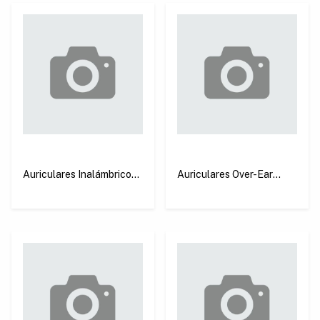
Auriculares Inalámbricos
Auriculares Over-Ear
HiTune H5 Blanco
Studio Max2 Bluetooth
Ugreen WS201
5.4 Negro Ugreen HP205