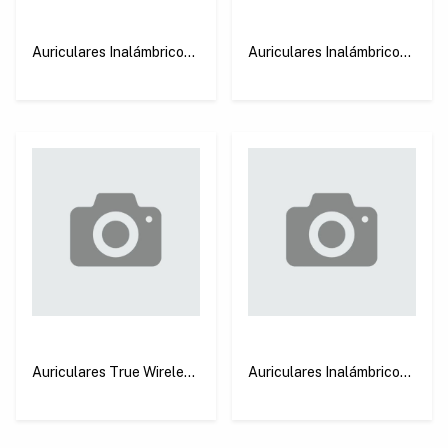
Auriculares Inalámbricos
Auriculares Inalámbricos
HiTune S3 Púrpura
HiTune S3 Blanco Ugreen
Ugreen WS209
WS209
Auriculares True Wireless
Auriculares Inalámbricos
Open-Ear BT 5.4 Blanco
HiTune P3 Blanco
Ugreen WS208
Ugreen WS207