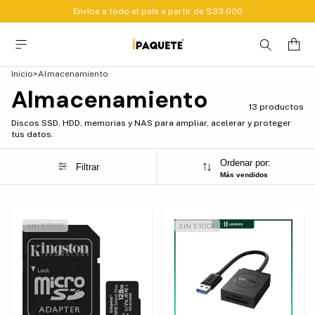
Envíos a todo el país a partir de $33.000
Inicio
>
Almacenamiento
Almacenamiento
13 productos
Discos SSD, HDD, memorias y NAS para ampliar, acelerar y proteger
tus datos.
Ordenar por:
Filtrar
Más vendidos
SIN STOCK
SIN STOCK