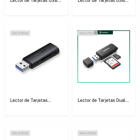
Lector de Tarjetas USB
Lector de Tarjetas USB-C
3.0 50 cm Ugreen CR125
2 en 1 Ugreen CM265
SIN STOCK
SIN STOCK
Lector de Tarjetas
Lector de Tarjetas Dual
Multifunción USB 3.0
USB 3.0 a TF + SD Negro
5Gbps Ugreen CM264
Ugreen CM104
SIN STOCK
SIN STOCK