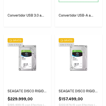
Convertidor USB 3.0 a
Convertidor USB-A a
SATA Iii 6Gbps / HDD y
SATA de 2.5 Pulgadas 50
SSD SATA de 2.5" y 3.5"
cm Ugreen CM321
Ugreen CM257
GRATIS
GRATIS
SIN STOCK
SIN STOCK
SEAGATE DISCO RIGIDO
SEAGATE DISCO RIGIDO
HDD 2TB
HDD 1TB
$229.999,00
$157.499,00
$195.499,15
con
Efectivo (Únicamente retirando en nuestras sucursales)
$133.874,15
con
Efectivo (Únicamente retirando en nuestras sucursales)