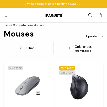
Envíos a todo el país a partir de $33.000
Inicio
>
Computación
>
Mouses
Mouses
2 productos
Ordenar por:
Filtrar
Más vendidos
SIN STOCK
GRATIS
SIN STOCK