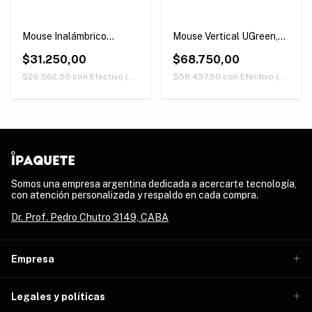
Mouse Inalámbrico
Mouse Vertical UGreen,
UGreen, Ultradelgado,
Ergonómico, Inalámbrico,
Silencioso, Bluetooth
$31.250,00
Bluetooth
$68.750,00
$26.562,50
con
Efectivo (Únicamente retirando en nuestras sucursales)
$58.437,50
con
Efectivo (Únicamente retirando en nuestras sucursales)
Somos una empresa argentina dedicada a acercarte tecnología,
con atención personalizada y respaldo en cada compra.
Dr. Prof. Pedro Chutro 3149, CABA
Empresa
Legales y políticas