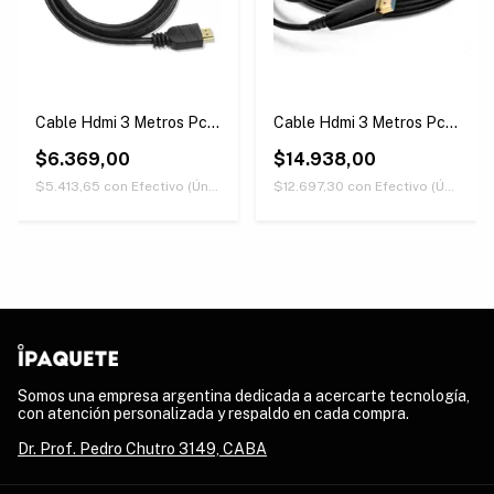
Cable Hdmi 3 Metros Pc
Cable Hdmi 3 Metros Pc
Tv 1080p Full Hd
Tv 4k Uhd Alta
$6.369,00
Resolucion
$14.938,00
$5.413,65
con
Efectivo (Únicamente retirando en nuestras sucursales)
$12.697,30
con
Efectivo (Únicamente retirando en nuestras sucursales)
Somos una empresa argentina dedicada a acercarte tecnología,
con atención personalizada y respaldo en cada compra.
Dr. Prof. Pedro Chutro 3149, CABA