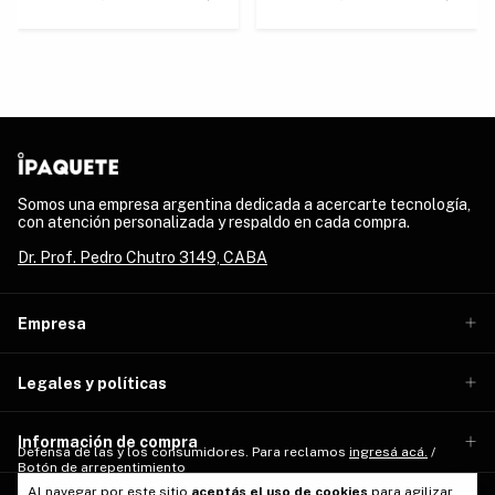
Somos una empresa argentina dedicada a acercarte tecnología,
con atención personalizada y respaldo en cada compra.
Dr. Prof. Pedro Chutro 3149, CABA
Empresa
Legales y políticas
Información de compra
Defensa de las y los consumidores. Para reclamos
ingresá acá.
/
Botón de arrepentimiento
Al navegar por este sitio
aceptás el uso de cookies
para agilizar