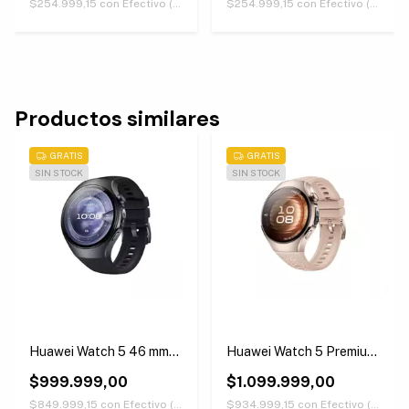
$254.999,15
con
Efectivo (Únicamente retirando en nuestras sucursales)
$254.999,15
con
Efectivo (Únicamente retirando en nuestras sucursales)
Productos similares
GRATIS
GRATIS
SIN STOCK
SIN STOCK
Huawei Watch 5 46 mm
Huawei Watch 5 Premium
Negro
Version 42 mm Beige
$999.999,00
$1.099.999,00
$849.999,15
con
Efectivo (Únicamente retirando en nuestras sucursales)
$934.999,15
con
Efectivo (Únicamente retirando en nuestras sucursales)