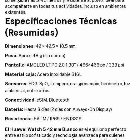
sumergible hasta 40 metros y resistente al polvo, ideal para
acompañarte en todas tus actividades, incluso en ambientes
exigentes.
Especificaciones Técnicas
(Resumidas)
Dimensiones:
42 × 42.5 × 10.5 mm
Peso:
Aprox. 48 g (sin correa)
Pantalla
: AMOLED LTPO 2.0 1.38’’ / 466×466 px / 338 ppi
Material caja:
Acero inoxidable 316L
Sensores:
ECG, SpO₂, temperatura, giroscopio, barómetro, luz
ambiental, entre otros
Conectividad:
eSIM, Bluetooth
Batería:
Hasta 3 días (2 días con Always-On Display)
Resistencia:
5ATM / IP69 / EN13319
El Huawei Watch 5 42 mm Blanco
es el equilibrio perfecto
entre estilo sofisticado y tecnología avanzada para quienes