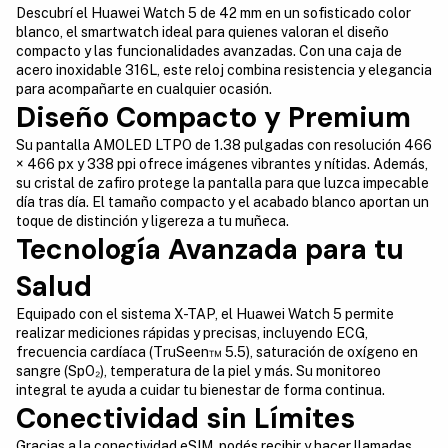
Descubrí el Huawei Watch 5 de 42 mm en un sofisticado color
blanco, el smartwatch ideal para quienes valoran el diseño
compacto y las funcionalidades avanzadas. Con una caja de
acero inoxidable 316L, este reloj combina resistencia y elegancia
para acompañarte en cualquier ocasión.
Diseño Compacto y Premium
Su pantalla AMOLED LTPO de 1.38 pulgadas con resolución 466
× 466 px y 338 ppi ofrece imágenes vibrantes y nítidas. Además,
su cristal de zafiro protege la pantalla para que luzca impecable
día tras día. El tamaño compacto y el acabado blanco aportan un
toque de distinción y ligereza a tu muñeca.
Tecnología Avanzada para tu
Salud
Equipado con el sistema X-TAP, el Huawei Watch 5 permite
realizar mediciones rápidas y precisas, incluyendo ECG,
frecuencia cardíaca (TruSeen™ 5.5), saturación de oxígeno en
sangre (SpO₂), temperatura de la piel y más. Su monitoreo
integral te ayuda a cuidar tu bienestar de forma continua.
Conectividad sin Límites
Gracias a la conectividad eSIM, podés recibir y hacer llamadas