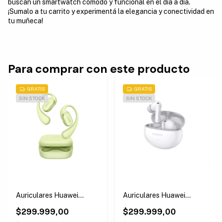
buscan un smartwatch cómodo y funcional en el día a día.
¡Sumalo a tu carrito y experimentá la elegancia y conectividad en
tu muñeca!
Para comprar con este producto
GRATIS
GRATIS
SIN STOCK
SIN STOCK
Auriculares Huawei
Auriculares Huawei
Freearc Openfit Verdes
Freebuds 6i Bluetooth
$299.999,00
White
$299.999,00