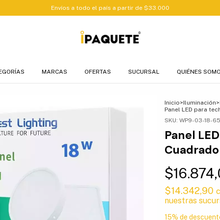
Envíos a todo el país a partir de $33.000
EGORÍAS
MARCAS
OFERTAS
SUCURSAL
QUIÉNES SOM
Inicio
>
Iluminación
>
Panel LED para tec
SKU:
WP9-03-18-6
Panel LED
Cuadrado
$16.874
$14.342,90
nuestras sucur
15% de descuent