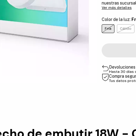
nuestras sucursa
Ver más detalles
Color de la luz:
Fr
Fría
Cálido
Devoluciones 
Hasta 30 días
Compra segu
Tus datos pro
echo de embutir 18W -