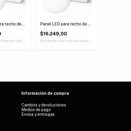
ra techo de
Panel LED para techo de
Panel LED pa
- Redondo
embutir 24W - Redondo
embutir 48W
0
$16.249,00
Rectangular
$107.767,
Efectivo (Únicamente retirando en nuestras sucursales)
$13.811,65
con
Efectivo (Únicamente retirando en nuestras sucursales)
$91.601,95
co
Información de compra
Cambios y devoluciones
Medios de pago
Envíos y entregas