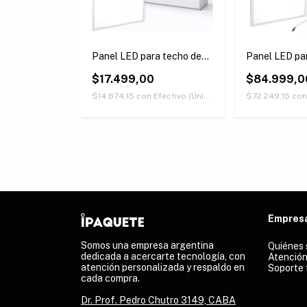
a techo de
Panel LED para techo de
Panel LED pa
-
embutir 24W - Cuadrado
embutir 48W 
0
$17.499,00
$84.999,0
Efectivo (Únicamente retirando en nuestras sucursales)
$14.874,15
con
Efectivo (Únicamente retirando en nuestras sucursales)
$72.249,15
con
Empres
Somos una empresa argentina
Quiénes
dedicada a acercarte tecnología, con
Atención
atención personalizada y respaldo en
Soporte 
cada compra.
Dr. Prof. Pedro Chutro 3149, CABA