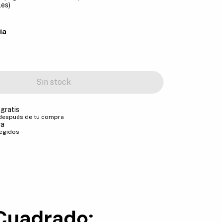
les)
ía
gratis
 después de tu compra
ra
tegidos
 Cuadrado: