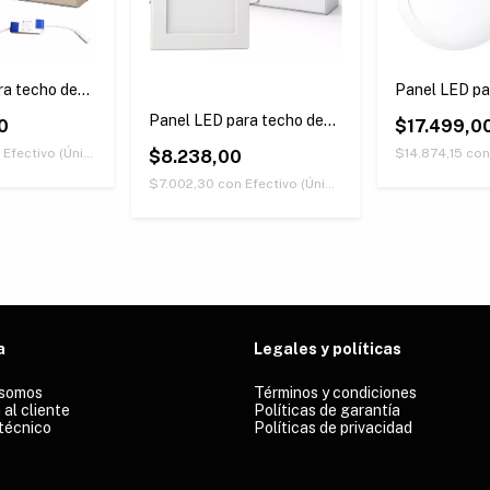
ra techo de
Panel LED pa
- Cuadrado
embutir 18W 
Panel LED para techo de
0
$17.499,0
embutir 12W - Cuadrado
Efectivo (Únicamente retirando en nuestras sucursales)
$14.874,15
con
$8.238,00
$7.002,30
con
Efectivo (Únicamente retirando en nuestras sucursales)
a
Legales y políticas
 somos
Términos y condiciones
 al cliente
Políticas de garantía
técnico
Políticas de privacidad