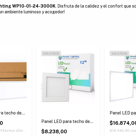
ighting WP10-01-24-3000K
. Disfruta de la calidez y el confort que 
 un ambiente luminoso y acogedor!
SIN STOCK
SIN STOCK
ra techo de
Panel LED pa
-
embutir 18W 
Panel LED para techo de
00
$16.874,0
embutir 12W - Cuadrado
Efectivo (Únicamente retirando en nuestras sucursales)
$14.342,90
co
$8.238,00