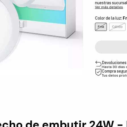
nuestras sucursa
Ver más detalles
Color de la luz:
Fr
Fría
Cálido
Devoluciones 
Hasta 30 días
Compra segu
Tus datos pro
techo de embutir 24W 