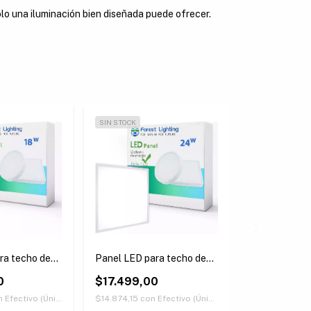
solo una iluminación bien diseñada puede ofrecer.
SIN STOCK
GRATIS
SIN STOCK
ra techo de
Panel LED para techo de
Panel LED pa
- Cuadrado
embutir 24W - Cuadrado
embutir 48W
0
$17.499,00
$84.999,
n
Efectivo (Únicamente retirando en nuestras sucursales)
$14.874,15
con
Efectivo (Únicamente retirando en nuestras sucursales)
$72.249,15
co