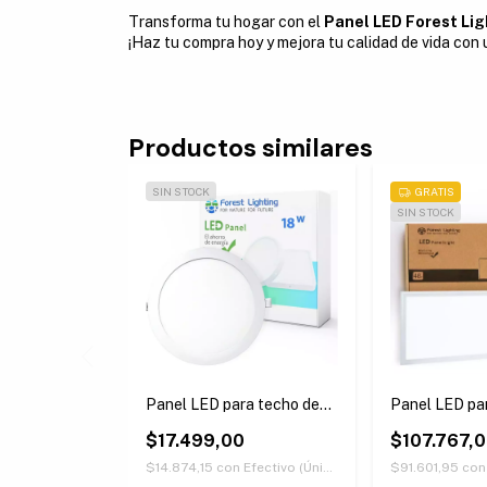
Transforma tu hogar con el
Panel LED Forest L
¡Haz tu compra hoy y mejora tu calidad de vida con
Productos similares
SIN STOCK
GRATIS
SIN STOCK
a techo de
Panel LED para techo de
Panel LED pa
- Cuadrado
embutir 18W - Redondo
embutir 48W 
0
$17.499,00
Rectangular
$107.767,
Efectivo (Únicamente retirando en nuestras sucursales)
$14.874,15
con
Efectivo (Únicamente retirando en nuestras sucursales)
$91.601,95
con