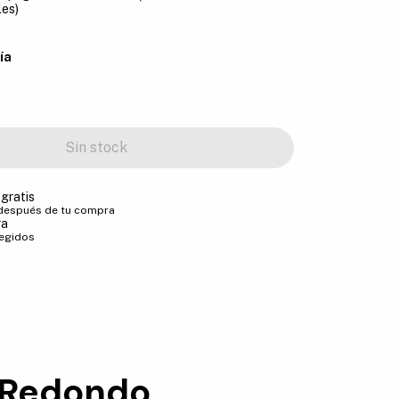
les)
ía
gratis
 después de tu compra
ra
tegidos
- Redondo