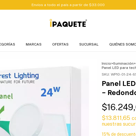
Envíos a todo el país a partir de $33.000
EGORÍAS
MARCAS
OFERTAS
SUCURSAL
QUIÉNES SOM
Inicio
>
Iluminación
>
Panel LED para tec
SKU:
WP10-01-24-
Panel LED
- Redond
$16.249
$13.811,65
c
nuestras sucur
15% de descuent