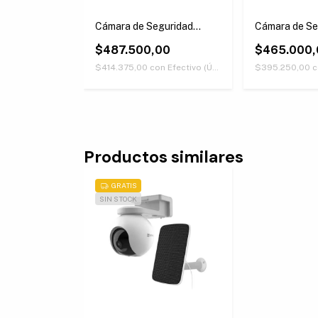
Cámara de Seguridad
Cámara de Se
EZVIZ EB8 4G 3MP
EZVIZ BC1C
$487.500,00
$465.000,
$414.375,00
con
Efectivo (Únicamente retirando en nuestras sucursales)
$395.250,00
c
Productos similares
GRATIS
SIN STOCK