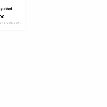
guridad
3MP
00
on
Efectivo (Únicamente retirando en nuestras sucursales)