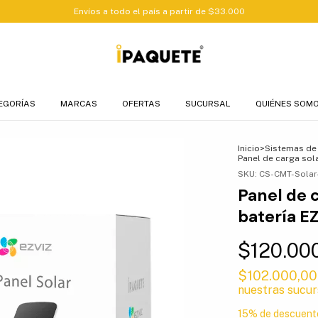
Envíos a todo el país a partir de $33.000
EGORÍAS
MARCAS
OFERTAS
SUCURSAL
QUIÉNES SOM
Inicio
>
Sistemas de
Panel de carga sol
SKU:
CS-CMT-Solar
Panel de 
batería E
$120.00
$102.000,0
nuestras sucur
15% de descuent