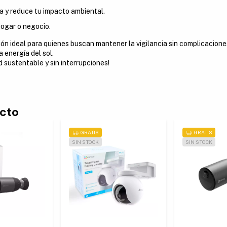
ia y reduce tu impacto ambiental.
hogar o negocio.
ón ideal para quienes buscan mantener la vigilancia sin complicacion
 energía del sol.
d sustentable y sin interrupciones!
ucto
GRATIS
GRATIS
SIN STOCK
SIN STOCK