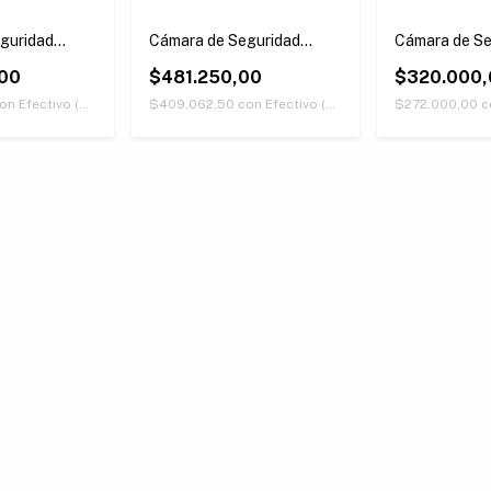
guridad
Cámara de Seguridad
Cámara de Se
 4MP
EZVIZ CB8 3MP
EZVIZ EB3 
00
$481.250,00
$320.000,
on
Efectivo (Únicamente retirando en nuestras sucursales)
$409.062,50
con
Efectivo (Únicamente retirando en nuestras sucursales)
$272.000,00
c