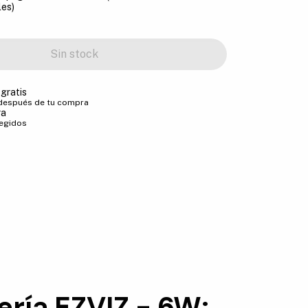
les)
gratis
 después de tu compra
ra
tegidos
ería EZVIZ - 6W: