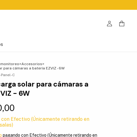
OS
 monitoreo
>
Accesorios
>
ar para cámaras a batería EZVIZ - 6W
-Panel-C
carga solar para cámaras a
ZVIZ - 6W
0,00
0
con
Efectivo (Únicamente retirando en
sales)
o
pagando con Efectivo (Únicamente retirando en